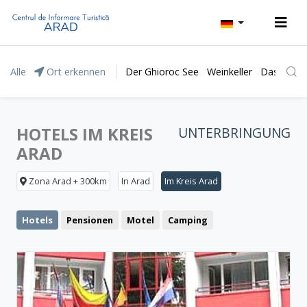
Alle
Ort erkennen
Der Ghioroc See
Weinkeller
Das Natur
HOTELS IM KREIS
UNTERBRINGUNG
ARAD
Zona Arad + 300km
In Arad
Im Kreis Arad
Hotels
Pensionen
Motel
Camping