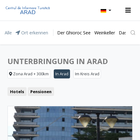
Alle
Ort erkennen
Der Ghioroc See
Weinkeller
Das Natur
UNTERBRINGUNG IN ARAD
Zona Arad + 300km
In Arad
Im Kreis Arad
Hotels
Pensionen