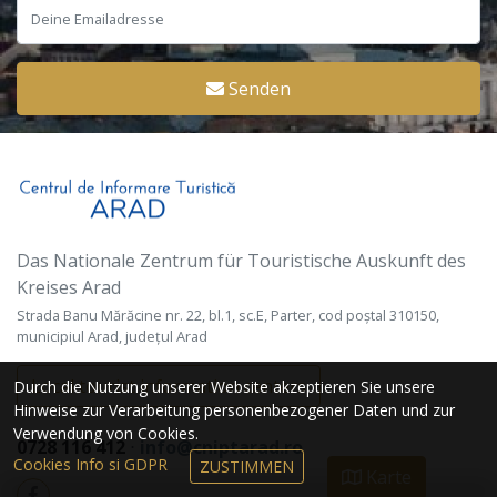
Senden
Das Nationale Zentrum für Touristische Auskunft des
Kreises Arad
Strada Banu Mărăcine nr. 22, bl.1, sc.E, Parter, cod poștal 310150,
municipiul Arad, județul Arad
Local tourist information centers
Durch die Nutzung unserer Website akzeptieren Sie unsere
Hinweise zur Verarbeitung personenbezogener Daten und zur
Verwendung von Cookies.
0728 116 412
⋅
info@cniptarad.ro
Cookies Info si GDPR
ZUSTIMMEN
Karte