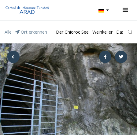
Alle
Ort erkennen
Der Ghioroc See
Weinkeller
Das Natur