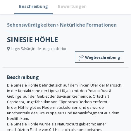
Beschreibung
Bewertungen
Sehenswürdigkeiten
›
Natürliche Formationen
SINESIE HÖHLE
Lage: Săvârșin - Mureşul Inferior
Wegbeschreibung
Beschreibung
Die Sinesie Höhle befindet sich auf dem linken Ufer der Marosch,
in der Kontaktzone der Lipova Hügeln mit den Poiana Ruscă
Gebirge, auf der Gebiet der Săvârșin Gemeinde, Ortschaft
Caprioara, ungefähr 1km von Căpriorișca Becken entfernt.
In der Höhle gibt es Fledermauskolonien und es wurde
Knochenteile des Ursus speleus und Keramikfragment aus dem
Neolithikum.
Die Sinesie Höhle wurde als Naturschutzgebiet mit einer
geschützten Fläche von 0,1 Ha, auch als speologisches