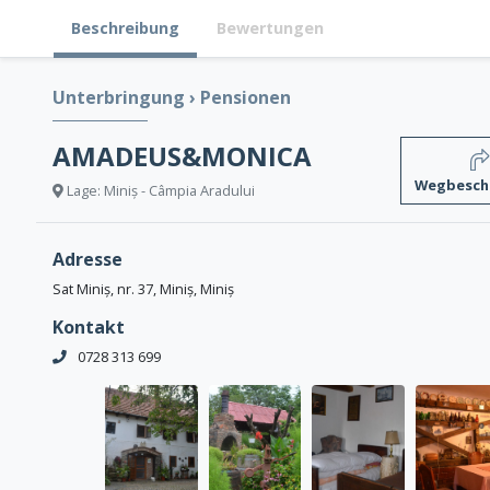
Beschreibung
Bewertungen
Unterbringung
›
Pensionen
AMADEUS&MONICA
Wegbesch
Lage: Miniș - Câmpia Aradului
Adresse
Sat Miniș, nr. 37, Miniș, Miniș
Kontakt
0728 313 699