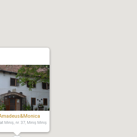
Amadeus&Monica
t Miniș, nr. 37, Miniș Miniș