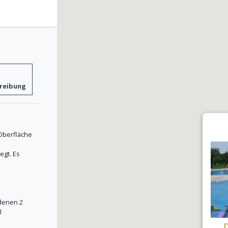
reibung
 Oberfläche
egt. Es
denen 2
1
D