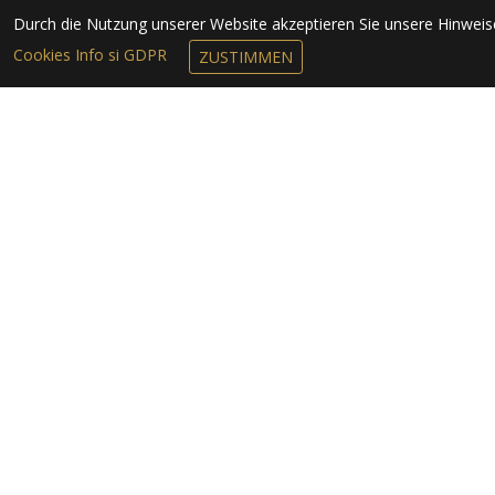
Durch die Nutzung unserer Website akzeptieren Sie unsere Hinwei
Cookies Info si GDPR
ZUSTIMMEN
NEWSLETTER 
Das Nationale Zentrum für Touris
Auskunft des Kreises Arad