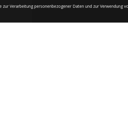
se zur Verarbeitung personenbezogener Daten und zur Verwendung vo
ABONNIEREN
Send
Schnellzugriff
Siehe auch
Startseite
Consiliul Judetean Arad
Kultur und
Centrul Cultural Judetean Arad
tische
Geschichte
Daibau.ro - Arad