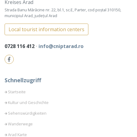
Kreises Arad
Strada Banu Mărăcine nr. 22, bl.1, sc.E, Parter, cod poștal 310150,
municipiul Arad, județul Arad
Local tourist information centers
0728 116 412
⋅
info@cniptarad.ro
Schnellzugriff
Startseite
Kultur und Geschichte
Sehenswürdigkeiten
Wanderwege
Arad Karte