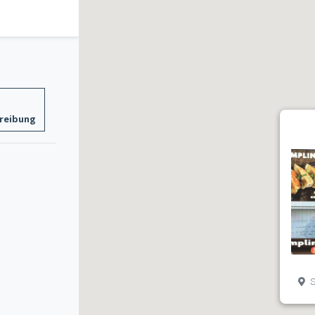
reibung
S