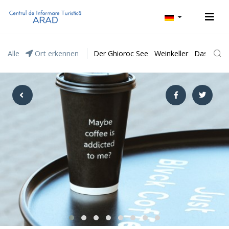
Alle
Ort erkennen
Der Ghioroc See
Weinkeller
Das Natur