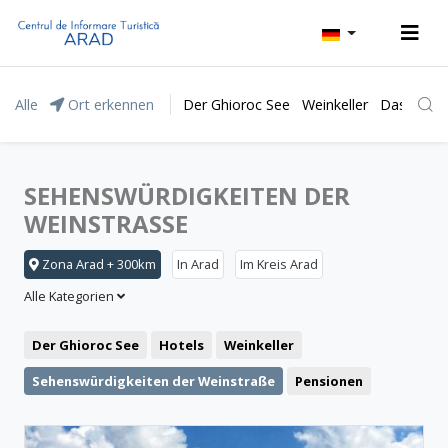
Alle
Ort erkennen
Der Ghioroc See
Weinkeller
Das Natur
SEHENSWÜRDIGKEITEN DER
WEINSTRASSE
Zona Arad + 300km
In Arad
Im Kreis Arad
Alle Kategorien
Der Ghioroc See
Hotels
Weinkeller
Sehenswürdigkeiten der Weinstraße
Pensionen
Das Moneasa Kurort
Freizeit
Das Lipova Kurort