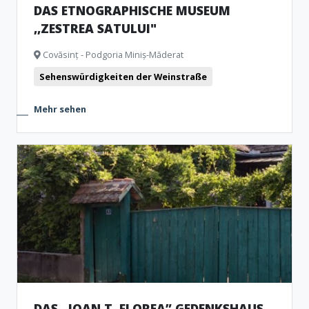
DAS ETNOGRAPHISCHE MUSEUM
,,ZESTREA SATULUI"
Covăsinț - Podgoria Miniș-Măderat
Sehenswürdigkeiten der Weinstraße
Mehr sehen
DAS „IOAN T. FLOREA” GEDENKSHAUS