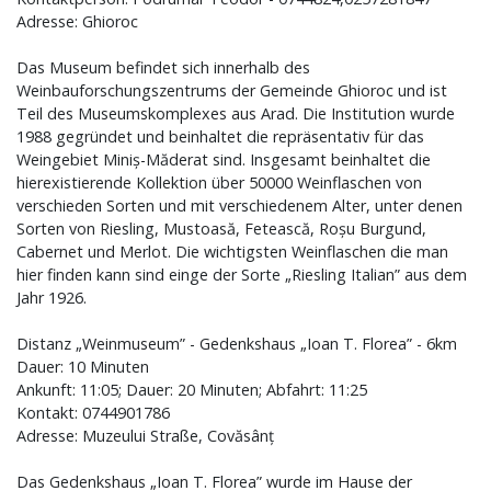
Adresse: Ghioroc
Das Museum befindet sich innerhalb des
Weinbauforschungszentrums der Gemeinde Ghioroc und ist
Teil des Museumskomplexes aus Arad. Die Institution wurde
1988 gegründet und beinhaltet die repräsentativ für das
Weingebiet Miniș-Măderat sind. Insgesamt beinhaltet die
hierexistierende Kollektion über 50000 Weinflaschen von
verschieden Sorten und mit verschiedenem Alter, unter denen
Sorten von Riesling, Mustoasă, Fetească, Roșu Burgund,
Cabernet und Merlot. Die wichtigsten Weinflaschen die man
hier finden kann sind einge der Sorte „Riesling Italian” aus dem
Jahr 1926.
Distanz „Weinmuseum” - Gedenkshaus „Ioan T. Florea” - 6km
Dauer: 10 Minuten
Ankunft: 11:05; Dauer: 20 Minuten; Abfahrt: 11:25
Kontakt: 0744901786
Adresse: Muzeului Straße, Covăsânț
Das Gedenkshaus „Ioan T. Florea” wurde im Hause der