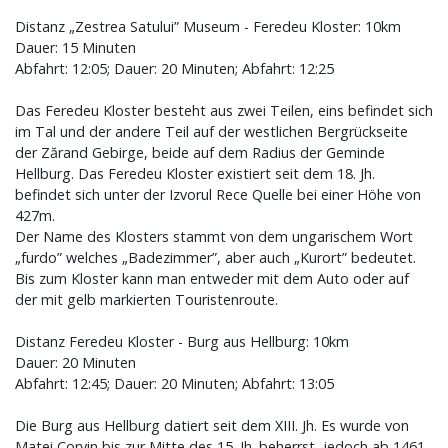
Distanz „Zestrea Satului” Museum - Feredeu Kloster: 10km
Dauer: 15 Minuten
Abfahrt: 12:05; Dauer: 20 Minuten; Abfahrt: 12:25
Das Feredeu Kloster besteht aus zwei Teilen, eins befindet sich
im Tal und der andere Teil auf der westlichen Bergrückseite
der Zărand Gebirge, beide auf dem Radius der Geminde
Hellburg. Das Feredeu Kloster existiert seit dem 18. Jh.
befindet sich unter der Izvorul Rece Quelle bei einer Höhe von
427m.
Der Name des Klosters stammt von dem ungarischem Wort
„furdo” welches „Badezimmer”, aber auch „Kurort” bedeutet.
Bis zum Kloster kann man entweder mit dem Auto oder auf
der mit gelb markierten Touristenroute.
Distanz Feredeu Kloster - Burg aus Hellburg: 10km
Dauer: 20 Minuten
Abfahrt: 12:45; Dauer: 20 Minuten; Abfahrt: 13:05
Die Burg aus Hellburg datiert seit dem XIII. Jh. Es wurde von
Matei Corvin bis zur Mitte des 15. Jh. beherrst, jedoch ab 1461-