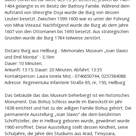
1464 gelangte es im Besitz der Bathory Familie. Wăhrend dem
Aufstand von Gheorghe Doja wurde die Burg von dessen
Leuten besetzt. Zwischen 1599-1600 war es unter der Führung
von Mihai Viteazul. Nachfolgend wurde die Burg ab dem Jahre
1607 von den Ottomanen bis 1693 besetzt. Aus strategischen
Gründen wurde die Burg 1784 teilweise zerstört.
Distanz Burg aus Hellburg - Memoriales Museum „Ioan Slavici
und Emil Monția” - 3,1km
Dauer: 10 Minuten;
Ankunft: 13:15; Dauer: 20 Minuten; Abfahrt: 13:35
Kontaktperson: Laura Ionela Moț - 0746650744, 0257384088
Adresse: Regimentului Infanterie Straße 85, nr, 150, Hellburg
Das Gebäude das das Museum beherbergt ist ein historisches
Monument. Das Bohuș Schloss wurde im Barockstil im Jahr
1838 errichtet und hat zu der adligen Familie Bohuș gehört. Die
permanente Ausstellung „Ioan Slavici” die dem berühmten
Schriftsteller, der in Hellburg geboren wurde, gewidmet wurde
1960 erröffnet. Diese Ausstellung stellt dessen Kindheit, seine
Schuljahre, die Jahre des Studiums aus Arad, Timișoara,