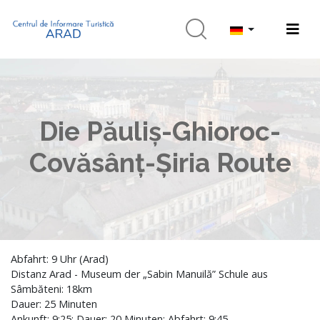
Die Păuliș-Ghioroc-
Covăsânț-Șiria Route
Abfahrt: 9 Uhr (Arad)
Distanz Arad - Museum der „Sabin Manuilă” Schule aus
Sâmbăteni: 18km
Dauer: 25 Minuten
Ankunft: 9:25; Dauer: 20 Minuten; Abfahrt: 9:45