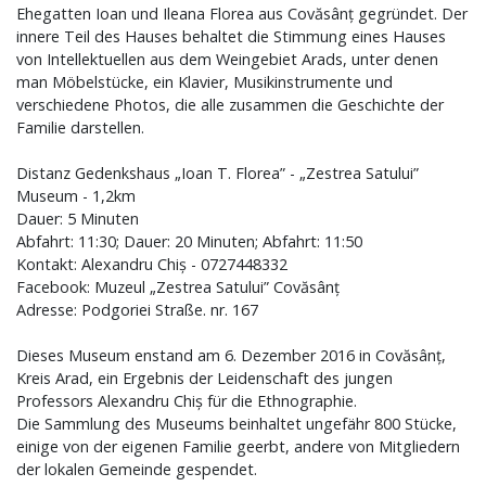
Ehegatten Ioan und Ileana Florea aus Covăsânț gegründet. Der
innere Teil des Hauses behaltet die Stimmung eines Hauses
von Intellektuellen aus dem Weingebiet Arads, unter denen
man Möbelstücke, ein Klavier, Musikinstrumente und
verschiedene Photos, die alle zusammen die Geschichte der
Familie darstellen.
Distanz Gedenkshaus „Ioan T. Florea” - „Zestrea Satului”
Museum - 1,2km
Dauer: 5 Minuten
Abfahrt: 11:30; Dauer: 20 Minuten; Abfahrt: 11:50
Kontakt: Alexandru Chiș - 0727448332
Facebook: Muzeul „Zestrea Satului” Covăsânț
Adresse: Podgoriei Straße. nr. 167
Dieses Museum enstand am 6. Dezember 2016 in Covăsânț,
Kreis Arad, ein Ergebnis der Leidenschaft des jungen
Professors Alexandru Chiș für die Ethnographie.
Die Sammlung des Museums beinhaltet ungefähr 800 Stücke,
einige von der eigenen Familie geerbt, andere von Mitgliedern
der lokalen Gemeinde gespendet.