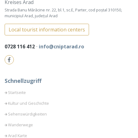
Kreises Arad
Strada Banu Mărăcine nr. 22, bl.1, sc.E, Parter, cod poștal 310150,
municipiul Arad, județul Arad
Local tourist information centers
0728 116 412
⋅
info@cniptarad.ro
Schnellzugriff
Startseite
Kultur und Geschichte
Sehenswürdigkeiten
Wanderwege
Arad Karte