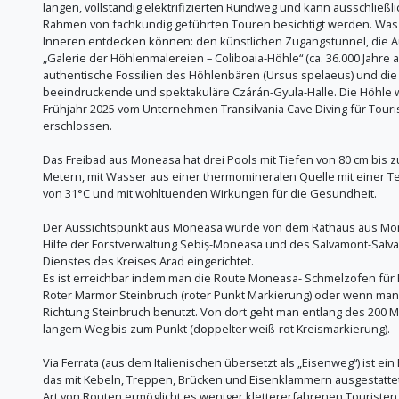
langen, vollständig elektrifizierten Rundweg und kann ausschließli
Rahmen von fachkundig geführten Touren besichtigt werden. Was 
Inneren entdecken können: den künstlichen Zugangstunnel, die A
„Galerie der Höhlenmalereien – Coliboaia-Höhle“ (ca. 36.000 Jahre al
authentische Fossilien des Höhlenbären (Ursus spelaeus) und die
beeindruckende und spektakuläre Czárán-Gyula-Halle. Die Höhle 
Frühjahr 2025 vom Unternehmen Transilvania Cave Diving für Touri
erschlossen.
Das Freibad aus Moneasa hat drei Pools mit Tiefen von 80 cm bis z
Metern, mit Wasser aus einer thermomineralen Quelle mit einer 
von 31°C und mit wohltuenden Wirkungen für die Gesundheit.
Der Aussichtspunkt aus Moneasa wurde von dem Rathaus aus Mo
Hilfe der Forstverwaltung Sebiș-Moneasa und des Salvamont-Salv
Dienstes des Kreises Arad eingerichtet.
Es ist erreichbar indem man die Route Moneasa- Schmelzofen für 
Roter Marmor Steinbruch (roter Punkt Markierung) oder wenn ma
Richtung Steinbruch benutzt. Von dort geht man entlang des 200 M
langem Weg bis zum Punkt (doppelter weiß-rot Kreismarkierung).
Via Ferrata (aus dem Italienischen übersetzt als „Eisenweg“) ist ei
das mit Kebeln, Treppen, Brücken und Eisenklammern ausgestattet 
Art von Routen ermöglicht es weniger klettererfahrenen Touristen