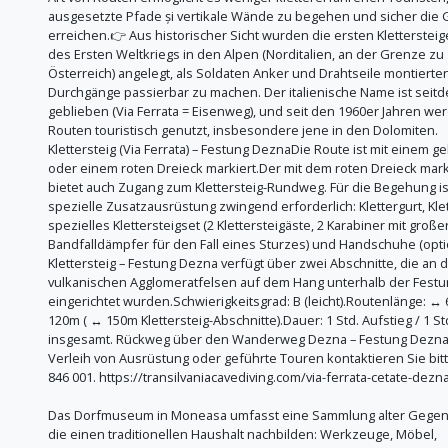
ausgesetzte Pfade și vertikale Wände zu begehen und sicher die G
erreichen.👉 Aus historischer Sicht wurden die ersten Kletterste
des Ersten Weltkriegs in den Alpen (Norditalien, an der Grenze zu
Österreich) angelegt, als Soldaten Anker und Drahtseile montierte
Durchgänge passierbar zu machen. Der italienische Name ist seit
geblieben (Via Ferrata = Eisenweg), und seit den 1960er Jahren we
Routen touristisch genutzt, insbesondere jene in den Dolomiten.
Klettersteig (Via Ferrata) – Festung DeznaDie Route ist mit einem 
oder einem roten Dreieck markiert.Der mit dem roten Dreieck mar
bietet auch Zugang zum Klettersteig-Rundweg. Für die Begehung is
spezielle Zusatzausrüstung zwingend erforderlich: Klettergurt, Kle
spezielles Klettersteigset (2 Klettersteigäste, 2 Karabiner mit groß
Bandfalldämpfer für den Fall eines Sturzes) und Handschuhe (opti
Klettersteig – Festung Dezna verfügt über zwei Abschnitte, die an 
vulkanischen Agglomeratfelsen auf dem Hang unterhalb der Fest
eingerichtet wurden.Schwierigkeitsgrad: B (leicht).Routenlänge: ↔️ 
120m ( ↔️ 150m Klettersteig-Abschnitte).Dauer: 1 Std. Aufstieg / 1 St
insgesamt. Rückweg über den Wanderweg Dezna – Festung Dezna
Verleih von Ausrüstung oder geführte Touren kontaktieren Sie bitt
846 001. https://transilvaniacavediving.com/via-ferrata-cetate-dezn
Das Dorfmuseum in Moneasa umfasst eine Sammlung alter Gegen
die einen traditionellen Haushalt nachbilden: Werkzeuge, Möbel,