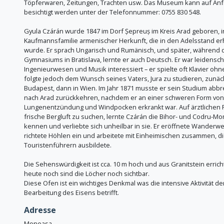
Töpferwaren, Zeitungen, Trachten usw. Das Museum kann auf Anf
besichtigt werden unter der Telefonnummer: 0755 830 548.
Gyula Czárán wurde 1847 im Dorf Șepreuș im Kreis Arad geboren, i
Kaufmannsfamilie armenischer Herkunft, die in den Adelsstand e
wurde. Er sprach Ungarisch und Rumänisch, und später, während 
Gymnasiums in Bratislava, lernte er auch Deutsch. Er war leidensch
Ingenieurwesen und Musik interessiert – er spielte oft Klavier ohn
folgte jedoch dem Wunsch seines Vaters, Jura zu studieren, zunäc
Budapest, dann in Wien. Im Jahr 1871 musste er sein Studium abb
nach Arad zurückkehren, nachdem er an einer schweren Form von
Lungenentzündung und Windpocken erkrankt war. Auf ärztlichen R
frische Bergluft zu suchen, lernte Czárán die Bihor- und Codru-M
kennen und verliebte sich unheilbar in sie. Er eröffnete Wanderw
richtete Höhlen ein und arbeitete mit Einheimischen zusammen, di
Touristenführern ausbildete.
Die Sehenswürdigkeit ist cca. 10 m hoch und aus Granitstein errich
heute noch sind die Löcher noch sichtbar.
Diese Ofen ist ein wichtiges Denkmal was die intensive Aktivität de
Bearbeitung des Eisens betrifft.
Adresse
Moneasa