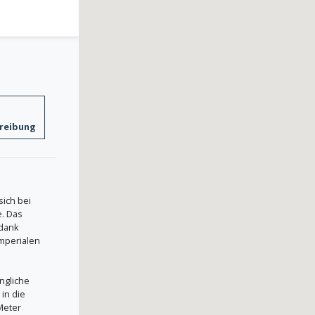
reibung
sich bei
. Das
 dank
mperialen
ängliche
in die
Meter