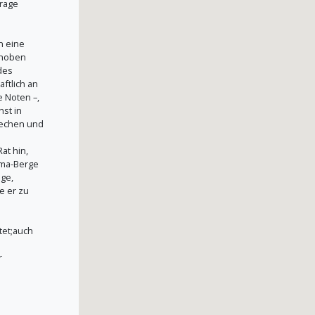
rage
n eine
rhoben
des
aftlich an
e Noten –,
hst in
rechen und
at hin,
oma-Berge
ege,
e er zu
tet;auch
r