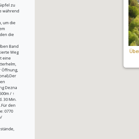
ipfel zu
ige während
n, um die
dem
rden die
gelben Band
Übe
kierte Weg
t eine
tterhelm,
er Öffnung,
onal).Der
den
ung Dezna
600m / ↑
d. 30 Min.
.Für den
e: 0770
a/
stände,