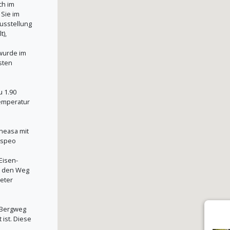
ch im
Sie im
usstellung
t),
wurde im
sten
u 1.90
Temperatur
neasa mit
aspeo
Eisen-
n den Weg
eter
n Bergweg
ist. Diese
,