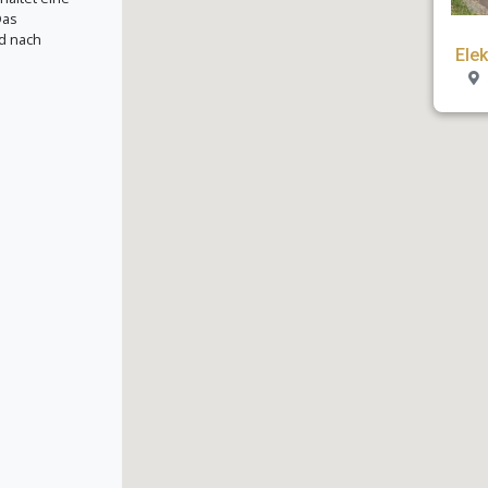
Das
d nach
Ele