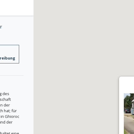
r
reibung
ng des
schaft
on der
h hat; für
 in Ghioroc
und der
haltet eine