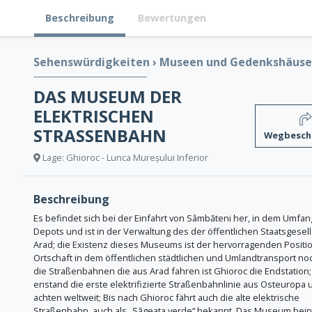
Beschreibung
Bewertungen
Sehenswürdigkeiten
›
Museen und Gedenkshäuse
DAS MUSEUM DER
ELEKTRISCHEN
STRASSENBAHN
Wegbesch
Lage: Ghioroc - Lunca Mureșului Inferior
Beschreibung
Es befindet sich bei der Einfahrt von Sâmbăteni her, in dem Umfa
Depots und ist in der Verwaltung des der öffentlichen Staatsgesell
Arad; die Existenz dieses Museums ist der hervorragenden Positi
Ortschaft in dem öffentlichen städtlichen und Umlandtransport noc
die Straßenbahnen die aus Arad fahren ist Ghioroc die Endstation;
enstand die erste elektrifizierte Straßenbahnlinie aus Osteuropa 
achten weltweit; Bis nach Ghioroc fährt auch die alte elektrische
Straßenbahn, auch als „Săgeata verde“ bekannt. Das Museum bein