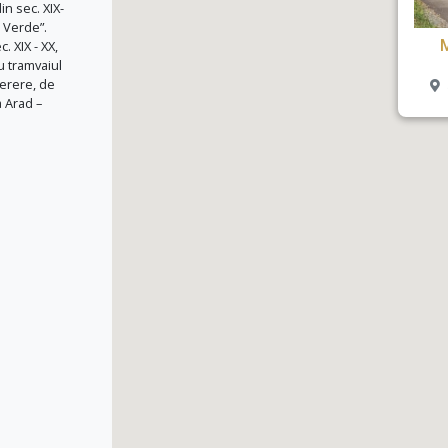
in sec. XIX-
 Verde”.
 XIX - XX,
u tramvaiul
cerere, de
a Arad –