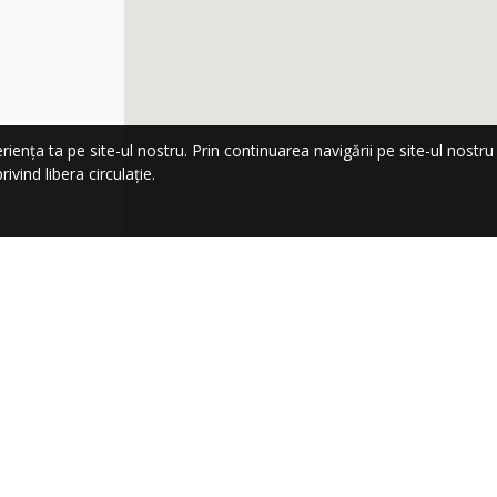
nța ta pe site-ul nostru. Prin continuarea navigării pe site-ul nostru co
ivind libera circulație.
LA NEWSLETTER!
Trimi
Linkuri rapide
Vedeți și