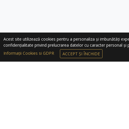
Acest site utilizează cookies pentru a personaliza și imbunătăți experie
confidențialitate privind prelucrarea datelor cu caracter personal și pr
Informații Cookies si GDPR
ACCEPT ȘI ÎNCHIDE
ÎNSCRIEȚI-VĂ 