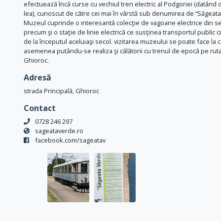
efectuează încă curse cu vechiul tren electric al Podgoriei (datând d
lea), cunoscut de către cei mai în vârstă sub denumirea de “Săgeata
Muzeul cuprinde o interesantă colecţie de vagoane electrice din sec.
precum şi o staţie de linie electrică ce susţinea transportul public c
de la începutul aceluiaşi secol. vizitarea muzeului se poate face la 
asemenea putându-se realiza şi călătorii cu trenul de epocă pe rut
Ghioroc.
Adresă
strada Principală, Ghioroc
Contact
0728 246 297
sageataverde.ro
facebook.com/sageatav