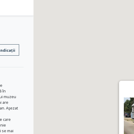
Indicații
re
ă în
tui muzeu
i are
ban. Aşezat
o
le care
inie
i se mai