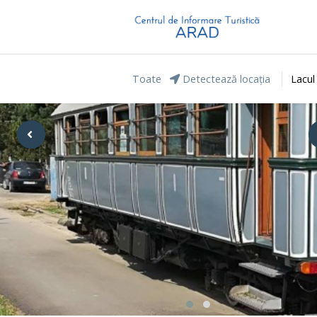
Toate
Detectează locația
Lacul