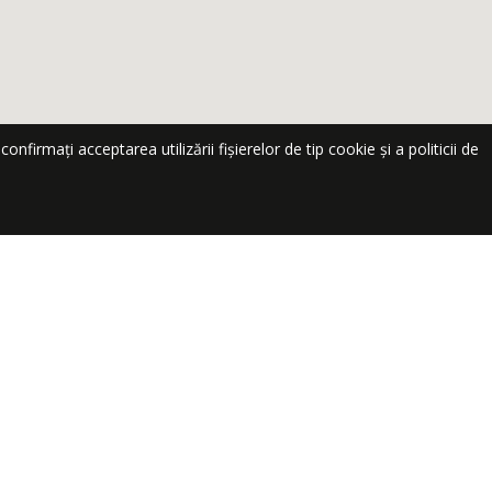
nfirmați acceptarea utilizării fișierelor de tip cookie și a politicii de
te