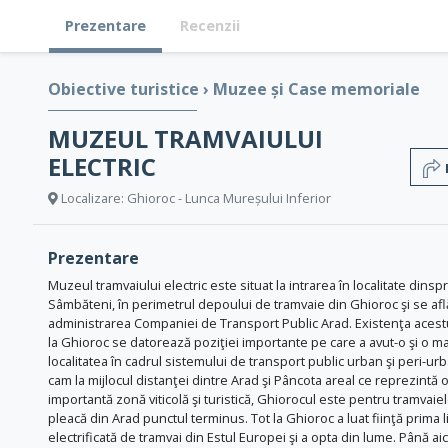
Prezentare
Recenzii
Obiective turistice
›
Muzee și Case memoriale
MUZEUL TRAMVAIULUI
ELECTRIC
Localizare: Ghioroc - Lunca Mureșului Inferior
Prezentare
Muzeul tramvaiului electric este situat la intrarea în localitate dinsp
Sâmbăteni, în perimetrul depoului de tramvaie din Ghioroc şi se afl
administrarea Companiei de Transport Public Arad. Existenţa aces
la Ghioroc se datorează poziţiei importante pe care a avut-o şi o ma
localitatea în cadrul sistemului de transport public urban şi peri-ur
cam la mijlocul distanţei dintre Arad şi Pâncota areal ce reprezintă 
importantă zonă viticolă şi turistică, Ghiorocul este pentru tramvaie
pleacă din Arad punctul terminus. Tot la Ghioroc a luat fiinţă prima l
electrificată de tramvai din Estul Europei şi a opta din lume. Până aic