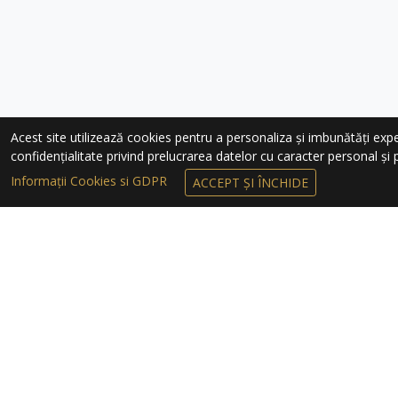
Acest site utilizează cookies pentru a personaliza și imbunătăți experie
confidențialitate privind prelucrarea datelor cu caracter personal și pr
Informații Cookies si GDPR
ACCEPT ȘI ÎNCHIDE
ÎNSCRIEȚI-VĂ 