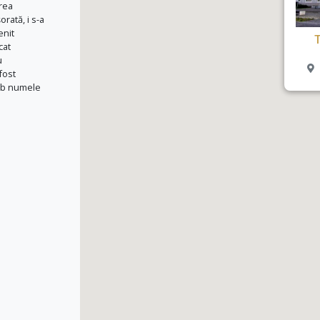
area
rată, i s-a
enit
T
cat
u
 fost
sub numele