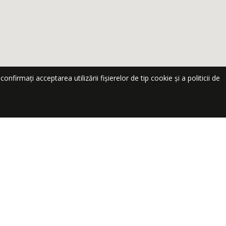
nfirmați acceptarea utilizării fișierelor de tip cookie și a politicii de
te