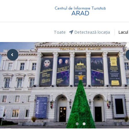
Toate
Detectează locația
Lacul