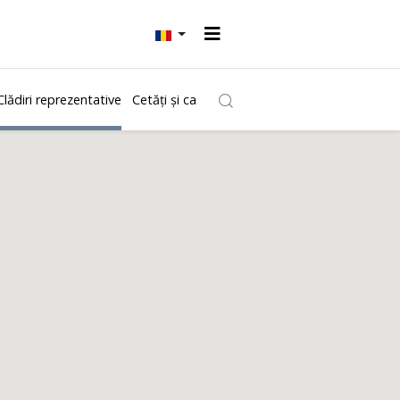
Clădiri reprezentative
Cetăți și castele
Biserici
Ștranduri
Muzee ș