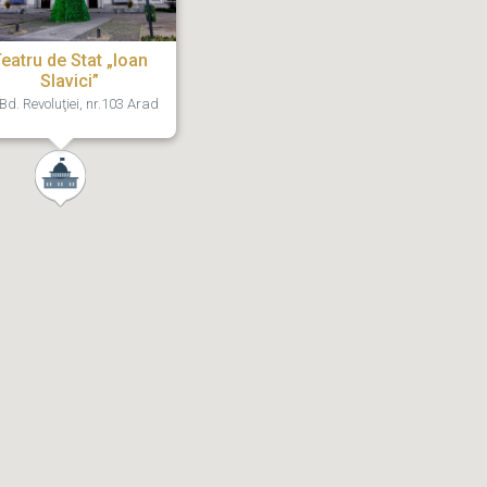
eatru de Stat „Ioan
Slavici”
Bd. Revoluţiei, nr.103 Arad