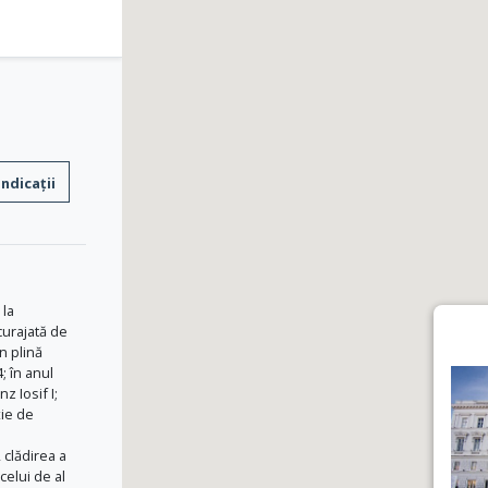
Indicații
 la
ncurajată de
n plină
; în anul
z Iosif I;
ţie de
 clădirea a
celui de al