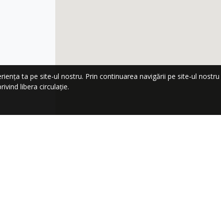
nța ta pe site-ul nostru. Prin continuarea navigării pe site-ul nostru co
ivind libera circulație.
LA NEWSLETTER!
Trimi