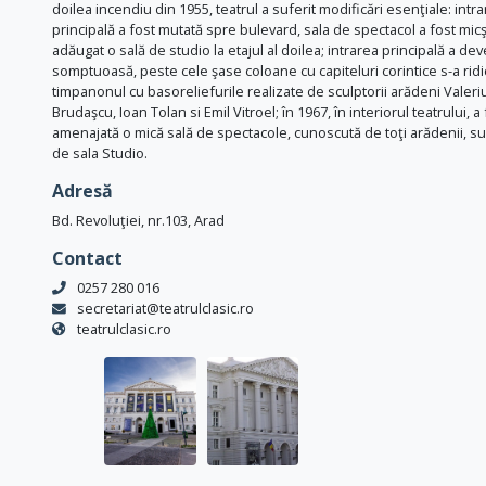
doilea incendiu din 1955, teatrul a suferit modificări esenţiale: intr
principală a fost mutată spre bulevard, sala de spectacol a fost micşo
adăugat o sală de studio la etajul al doilea; intrarea principală a dev
somptuoasă, peste cele şase coloane cu capiteluri corintice s-a ridi
timpanonul cu basoreliefurile realizate de sculptorii arădeni Valeri
Brudaşcu, Ioan Tolan si Emil Vitroel; în 1967, în interiorul teatrului, a
amenajată o mică sală de spectacole, cunoscută de toţi arădenii, 
de sala Studio.
Adresă
Bd. Revoluţiei, nr.103, Arad
Contact
0257 280 016
secretariat@teatrulclasic.ro
teatrulclasic.ro