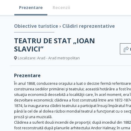
Prezentare
Recenzii
Obiective turistice
›
Clădiri reprezentative
TEATRU DE STAT „IOAN
SLAVICI”
Localizare: Arad - Arad metropolitan
Prezentare
În anul 1868, conducerea oraşului a luat o decizie fermă referitoare
construirea sediilor primăriei şi teatrului; aceastã hotărâre a fost î
situaţia economică deosebită a localităţii care, în acel moment, era î
dezvoltare economică; clădirea a fost construită între anii 1872-1874
1874, la inaugurarea clădirii teatrului a participat însuşi împăratul Fran
până la cel de al doilea război mondial teatrul a funcţionat cu o sec
proză şi una muzicală.
Clădirea a suferit două incendii de proporţii; după incediul din 1882
fost reconstruită după planurile arhitectului Andor Halmay; în urma 