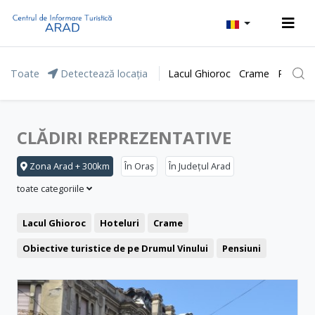
Toate
Detectează locația
Lacul Ghioroc
Crame
Parcul 
CLĂDIRI REPREZENTATIVE
Zona Arad + 300km
În Oraș
În Județul Arad
toate categoriile
Lacul Ghioroc
Hoteluri
Crame
Obiective turistice de pe Drumul Vinului
Pensiuni
Stațiunea Moneasa
Agrement și relaxare
Băile Lipova
Motel
Restaurant