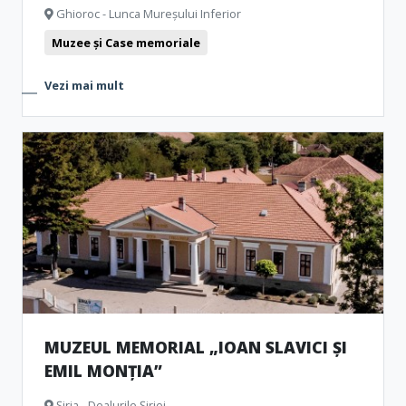
Ghioroc - Lunca Mureșului Inferior
Muzee și Case memoriale
Vezi mai mult
MUZEUL MEMORIAL „IOAN SLAVICI ȘI
EMIL MONȚIA”
Șiria - Dealurile Șiriei