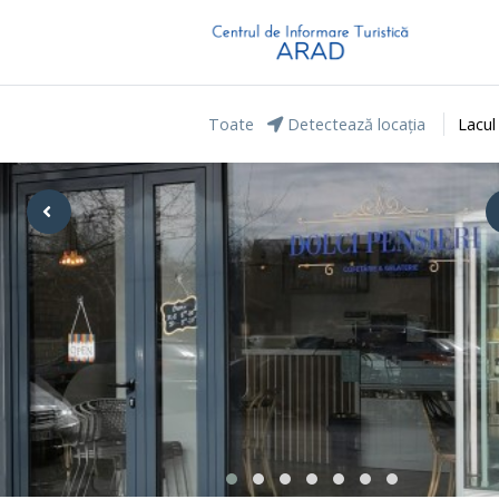
Toate
Detectează locația
Lacul