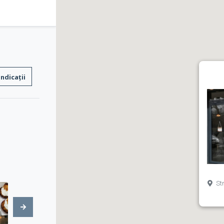
Indicații
Str