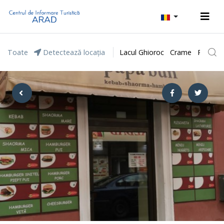
Toate
Detectează locația
Lacul Ghioroc
Crame
Parcul 