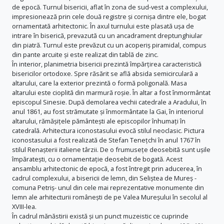
de epocă. Turnul bisericii, aflat în zona de sud-vest a complexului,
impresionează prin cele două registre și cornișa dintre ele, bogat
ornamentată arhitectonic. În axul turnului este plasată ușa de
intrare în biserică, prevazută cu un ancadrament dreptunghiular
din piatră. Turnul este prevăzut cu un acoperiș piramidal, compus
din pante arcuite și este realizat din tablă de zinc.
În interior, planimetria bisericii prezintă împărțirea caracteristică
bisericilor ortodoxe. Spre răsărit se află absida semicirculară a
altarului, care la exterior prezintă o formă poligonală. Masa
altarului este cioplită din marmură roșie. În altar a fost înmormântat
episcopul Sinesie. După demolarea vechii catedrale a Aradului, în
anul 1861, au fost strămutate și înmormântate la Gai, în interiorul
altarului, rămășițele pământești ale episcopilor înhumați în
catedrală. Arhitectura iconostasului evocă stilul neoclasic. Pictura
iconostasului a fost realizată de Stefan Tenețchi în anul 1767 în
stilul Renașterii italiene târzii. De o frumusețe deosebită sunt ușile
împăratești, cu o ornamentație deosebit de bogată. Acest
ansamblu arhitectonic de epocă, a fost întregit prin aducerea, în
cadrul complexului, a bisericii de lemn, din Seliștea de Mureș -
comuna Petriș- unul din cele mai reprezentative monumente din
lemn ale arhitecturii românești de pe Valea Mureșului în secolul al
XVIII-lea.
În cadrul mănăstirii există și un punct muzeistic ce cuprinde