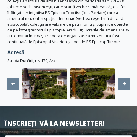
colecţia eparhială de artă bisericească din perioada sec. XVI – XX
(obiecte vechi bisericeşti, carte şi artă veche românească); el a fost
înfiinţat din iniţiativa PS Episcop Teoctist (fost Patriarh) care a
amenajat muzeul în spaţiul din conac (vechea reşedinţă de vară
episcopală); colecţia are valoare de patrimoniu şi cuprinde obiecte
de pe întreg teritoriul Episcopiei Aradului; lucrările de amenajare s-
au terminat în 1967, iar opera de organizare a muzeului a fost
continuată de Episcopul Visarion şi apoi de PS Episcop Timotei.
Adresă
Strada Dunării, nr. 170, Arad
ÎNSCRIEȚI-VĂ LA NEWSLETTER!