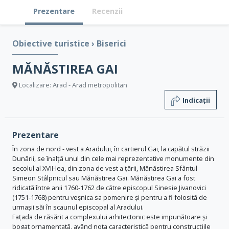
Prezentare
Recenzii
Obiective turistice
›
Biserici
MĂNĂSTIREA GAI
Localizare: Arad - Arad metropolitan
Indicații
Prezentare
În zona de nord - vest a Aradului, în cartierul Gai, la capătul străzii
Dunării, se înalță unul din cele mai reprezentative monumente din
secolul al XVII-lea, din zona de vest a țării, Mănăstirea Sfântul
Simeon Stâlpnicul sau Mănăstirea Gai. Mănăstirea Gai a fost
ridicată între anii 1760-1762 de către episcopul Sinesie Jivanovici
(1751-1768) pentru veșnica sa pomenire și pentru a fi folosită de
urmașii săi în scaunul episcopal al Aradului.
Fațada de răsărit a complexului arhitectonic este impunătoare și
bogat ornamentată, având nota caracteristică pentru construcțiile