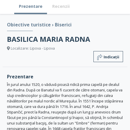
Prezentare
Recenzii
Obiective turistice
›
Biserici
BASILICA MARIA RADNA
Localizare: Lipova - Lipova
Indicații
Prezentare
În jurul anului 1520, o văduvă pioasă ridică prima capelă pe dealul
din Radna. După ce Banatul va fi cucerit de către otomani, capela va
sluji credincioşilor şi călugărilor franciscani, refugiaţi din calea
năvălitorilor pe malul nordic al Mureşului. În 1551 începe stăpânirea
otomană, care va dura până în 1716. În anul 1642, P. Andrija
Stipančić, preot la Radna, reuşeşte după un lung şi anevoios drum
făcut pe jos până la Constantinopol şi înapoi, să obţină, în schimbul
unui substanţial bacşiş, de la sultan un "Embre" (ferman) pentru
renovarea capelei sale. În 1668 capela fraţilor franciscani din