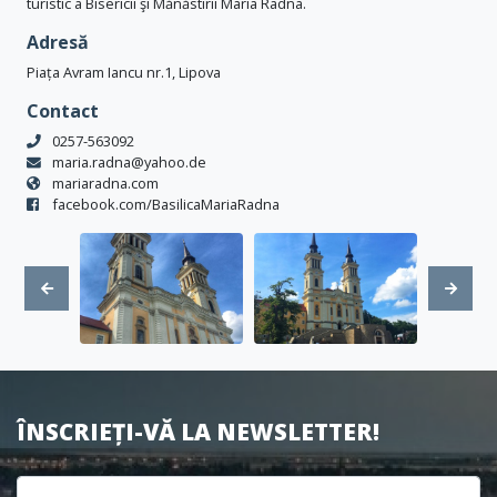
turistic a Bisericii şi Mănăstirii Maria Radna.
Adresă
Piața Avram Iancu nr.1, Lipova
Contact
0257-563092
maria.radna@yahoo.de
mariaradna.com
facebook.com/BasilicaMariaRadna
ÎNSCRIEȚI-VĂ LA NEWSLETTER!