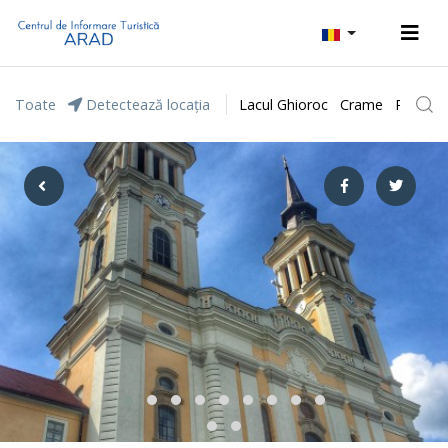
Toate
Detectează locația
Lacul Ghioroc
Crame
Parcul 