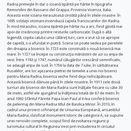
Radna primeşte în dar o icoană tipărită pe hârtie în tipografia
Remondini din Bassano del Grappa, Provincia Vicenza, Italia.
Aceasta este icoana miraculoasă cinstită până în zilele noastre. În
1695 soldaţii otomani incendiază capela franciscanilor din Radna.
În mod miraculos, icoana tipărită pe hârtie nu a ars, fiind găsită mai
apoi de credincioşi printre resturile carbonizate. După o altă
legendă, copita calului unui călăreţ turc, care a vrut să se apropie
de capelă, s-a afundat in piatră. Scena se poate vedea pe peretele
din dreapta a bisericii. În 1723 este construită o nouă biserică mai
mare. În 1727 se începe cu construcţia mănăstirii de azi cu aripa de
vest. Între 1743 şi 1747, numărul călugărilor crescând semnificativ,
se adaugă aripa de sud. În 1756 la data de 7 iulie, în sărbătoarea
Rusaliilor, are loc aşezarea pietrei de temelie a unei noi biserici
pentru Maria Radna, biserica veche fiind deja neîncăpătoare.
Această biserică dăinuie până în zilele noastre. În 1911 cele două
turnuri ale bisericii din Maria Radna sunt înălţate fiecare cu câte 30
de metri, astfel ele ajungând la înălţimea totală de 67 de metri. În
anul 1992 Sfântul Părinte Papa Ioan Paul al II-lea conferă bisericii
de pelerinaj din Maria Radna titlul de Basilica Minor. În 2013, în
cadrul unui proiect cofinanţat de Uniunea Europeană, ansamblul
Maria Radna, clasificat monument istoric de categoria A, se supune
unei renovări complete, scopul fiind dezvoltarea regiunii şi
turismului cultural în Regiunea Vest prin includerea în circuitul