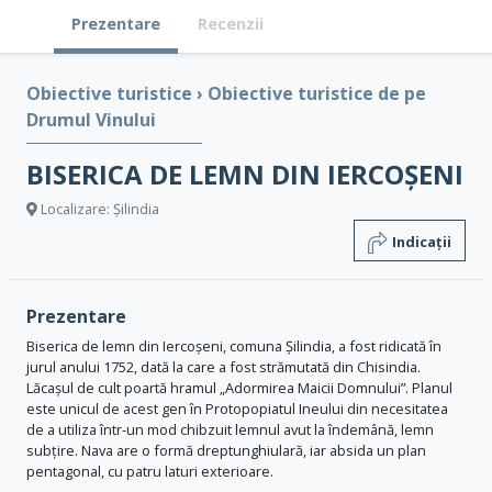
Prezentare
Recenzii
Obiective turistice
›
Obiective turistice de pe
Drumul Vinului
BISERICA DE LEMN DIN IERCOȘENI
Localizare: Șilindia
Indicații
Prezentare
Biserica de lemn din Iercoșeni, comuna Șilindia, a fost ridicată în
jurul anului 1752, dată la care a fost strămutată din Chisindia.
Lăcașul de cult poartă hramul „Adormirea Maicii Domnului”. Planul
este unicul de acest gen în Protopopiatul Ineului din necesitatea
de a utiliza într-un mod chibzuit lemnul avut la îndemână, lemn
subțire. Nava are o formă dreptunghiulară, iar absida un plan
pentagonal, cu patru laturi exterioare.