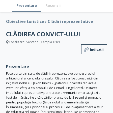
Prezentare
Recenzii
Obiective turistice
›
Clădiri reprezentative
CLĂDIREA CONVICT-ULUI
Localizare: Sântana - Câmpia Tisei
Indicații
Prezentare
Face parte din suita de clădiri reprezentative pentru arealul
arhitectural al centrului oraşului. Clădirea a fost construită din
iniţiativa nobilului Jakob Bibics – „patronul localităţii din acele
vremuri”, cât şi a episcopului de Cenad - Engel Antal. Utilitatea
imobilului, reprezentativ pentru acele vremuri, remarcat şi azi a
fost de mănăstrire a călugărilor piarişti de la Szeged şi gimnaziu
pentru populaţia locului (fii de nobili şi oameni înstăriţi).
În gimnaziu, ţelul principal al procesului de învăţământ era alături
de educaţia religioasă, însuşirea limbii latine. De asemenea se