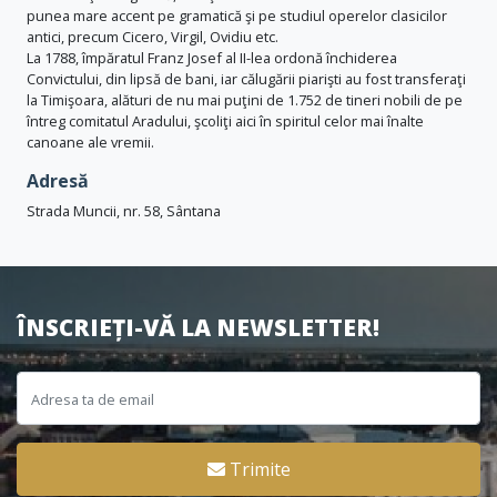
punea mare accent pe gramatică şi pe studiul operelor clasicilor
antici, precum Cicero, Virgil, Ovidiu etc.
La 1788, împăratul Franz Josef al II-lea ordonă închiderea
Convictului, din lipsă de bani, iar călugării piarişti au fost transferaţi
la Timişoara, alături de nu mai puţini de 1.752 de tineri nobili de pe
întreg comitatul Aradului, şcoliţi aici în spiritul celor mai înalte
canoane ale vremii.
Adresă
Strada Muncii, nr. 58, Sântana
ÎNSCRIEȚI-VĂ LA NEWSLETTER!
Trimite