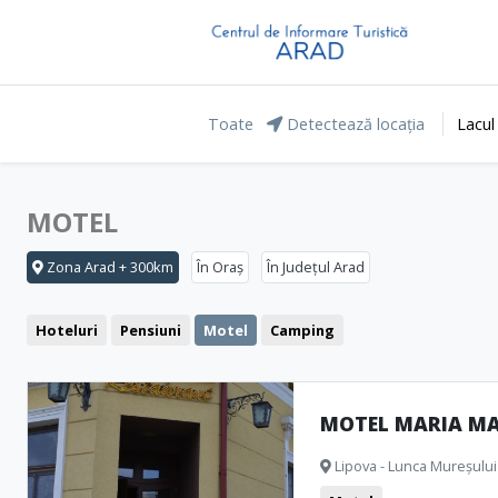
Toate
Detectează locația
Lacul
MOTEL
Zona Arad + 300km
În Oraș
În Județul Arad
Hoteluri
Pensiuni
Motel
Camping
MOTEL MARIA M
Lipova - Lunca Mureșului 