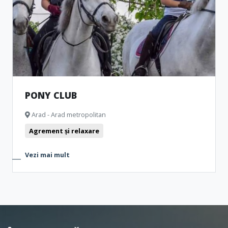
Muzee și Case memoriale
Cinema
Monumente
Clubbing
Teatru
Bistro
PONY CLUB
Arad - Arad metropolitan
Agrement și relaxare
Vezi mai mult