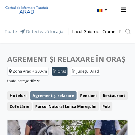
Toate
Detectează locația
Lacul Ghioroc
Crame
Parcul 
AGREMENT ȘI RELAXARE ÎN ORAȘ
Zona Arad + 300km
În Oraș
În Județul Arad
toate categoriile
Hoteluri
Agrement și relaxare
Pensiuni
Restaurant
Cofetărie
Parcul Natural Lunca Mureșului
Pub
Cafenea
Clădiri reprezentative
Pizzerie
Fast food
Cetăți și castele
Ștranduri
Biserici