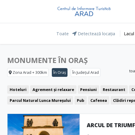
Toate
Detectează locația
Lacul
MONUMENTE ÎN ORAȘ
toa
Zona Arad + 300km
În Oraș
În Județul Arad
Hoteluri
Agrement și relaxare
Pensiuni
Restaurant
C
Parcul Natural Lunca Mureșului
Pub
Cafenea
Clădiri re
Pizzerie
Fast food
Cetăți și castele
Ștranduri
Biserici
Muzee și Case memoriale
Cinema
Monumente
Clubbing
ARCUL DE TRIUM
Bistro