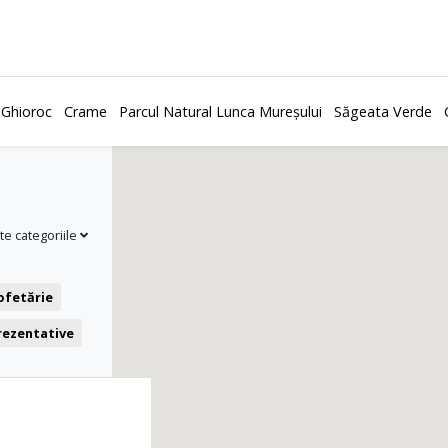
 Ghioroc
Crame
Parcul Natural Lunca Mureșului
Săgeata Verde
te categoriile
ofetărie
prezentative
Teatru
F