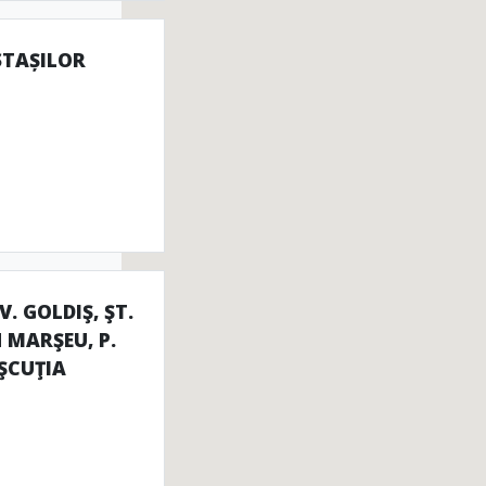
TAȘILOR
. GOLDIŞ, ŞT.
N MARŞEU, P.
IŞCUŢIA