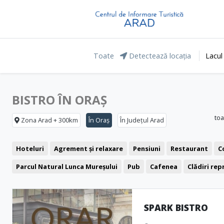
Toate
Detectează locația
Lacul
BISTRO ÎN ORAȘ
toa
Zona Arad + 300km
În Oraș
În Județul Arad
Hoteluri
Agrement și relaxare
Pensiuni
Restaurant
C
Parcul Natural Lunca Mureșului
Pub
Cafenea
Clădiri re
Pizzerie
Fast food
Cetăți și castele
Ștranduri
Biserici
Muzee și Case memoriale
Cinema
Monumente
Clubbing
SPARK BISTRO
Bistro