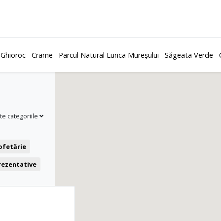
 Ghioroc
Crame
Parcul Natural Lunca Mureșului
Săgeata Verde
te categoriile
ofetărie
prezentative
Teatru